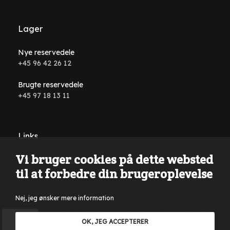
Lager
Nye reservedele
+45 96 42 26 12
Brugte reservedele
+45 97 18 13 11
Links
Vi bruger cookies på dette websted
Handelsbetingelser
til at forbedre din brugeroplevelse
Nej, jeg ønsker mere information
Der tages forbehold for tastefejl, formuleringsfejl på
OK, JEG ACCEPTERER
hjemmesiden samt i al annonceringsmateriale. Kun salg til