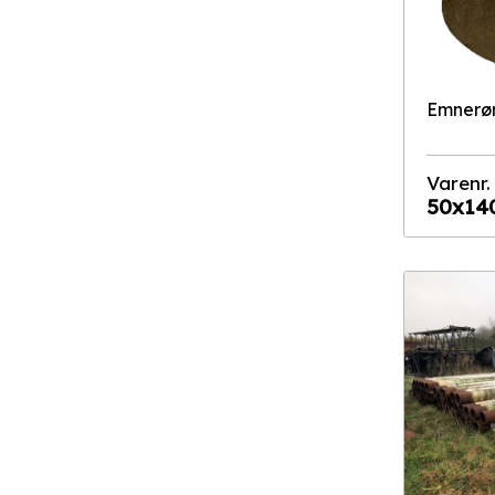
Emnerø
Varenr.
50x14