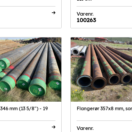
Varenr.
100263
346 mm (13 5/8") - 19
Flangerør 357x8 mm, so
Varenr.