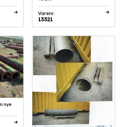
Varenr.
13321
m nye