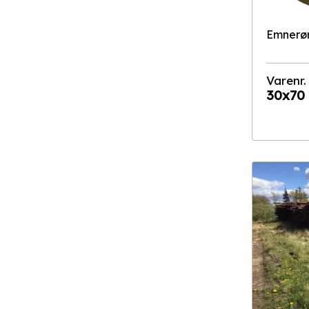
Emnerø
Varenr.
30x70