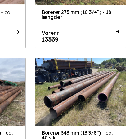
Borerør 273 mm (10 3/4") - 18
- ca.
længder
Varenr.
13339
 - ca.
Borerør 343 mm (13 3/8") - ca.
40 stk