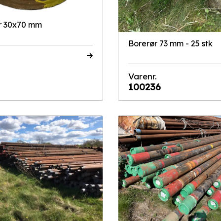
r 30x70 mm
Borerør 73 mm - 25 stk
Varenr.
100236