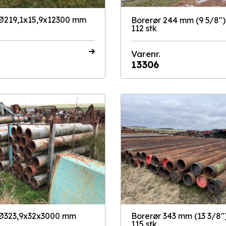
 Ø219,1x15,9x12300 mm
Borerør 244 mm (9 5/8") 
112 stk
Varenr.
13306
 Ø323,9x32x3000 mm
Borerør 343 mm (13 3/8")
115 stk