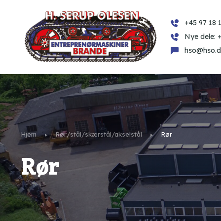
+45 97 18 1
Nye dele: 
hso@hso.d
Hjem
Rør/stål/skærstål/akselstål
Rør
Rør