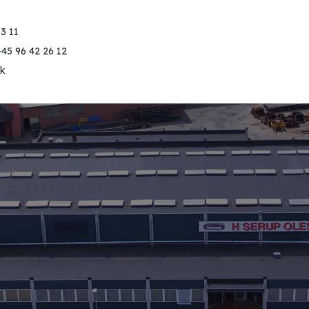
3 11
+45 96 42 26 12
k