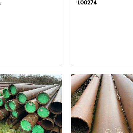
1
100274