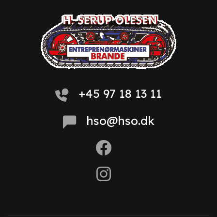
+45 97 18 13 11
hso@hso.dk