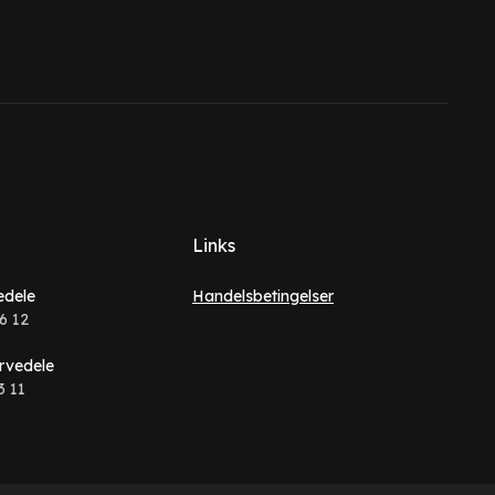
Links
edele
Handelsbetingelser
6 12
rvedele
3 11