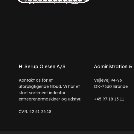
H. Serup Olesen A/S
Administration &
Kontakt os for et
Vejlevej 94-96
uforpligtigende tilbud. Vi har et
DK-7330 Brande
stort sortiment indenfor
entreprenørmaskiner og udstyr.
+45 97 18 13 11
CVR. 42 61 26 18