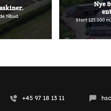
Nye &
askiner.
en
e tilbud.
Stort 125.000 m
+45 97 18 13 11
hs