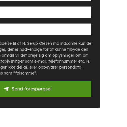
lladelse til at H. Serup Olesen må indsamle kun de
er, der er nødvendige for at kunne tilbyde den
Normalt vil det dreje sig om oplysninger om dit
toplysninger som e-mail, telefonnummer etc. H.
ger ikke del af, eller opbevarer persondata,
es som ”følsomme”.
Send forespørgsel