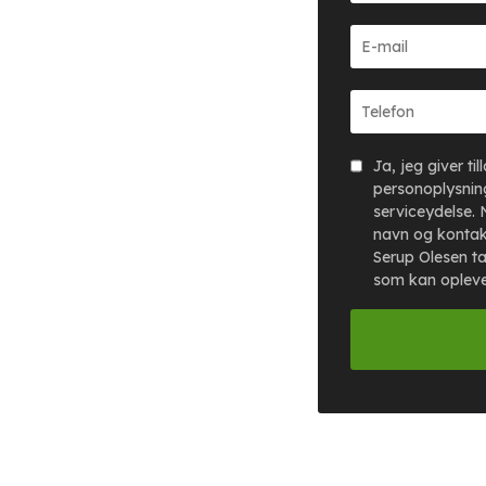
Ja, jeg giver ti
personoplysning
serviceydelse. 
navn og kontak
Serup Olesen ta
som kan oplev