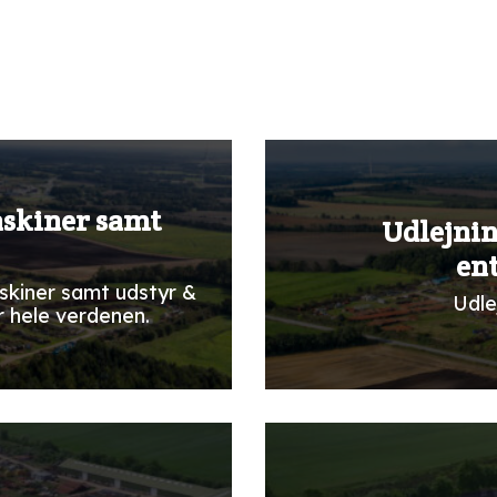
askiner samt
Udlejnin
en
skiner samt udstyr &
Udle
r hele verdenen.