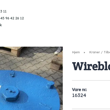
3 11
+45 96 42 26 12
k
Hjem
Kraner / Til
Wireblo
Vare nr.:
16324