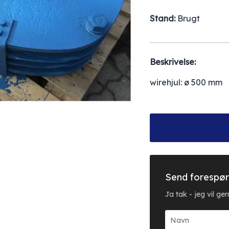
Stand:
Brugt
Beskrivelse:
wirehjul: ø 500 mm
Send forespør
Ja tak - jeg vil g