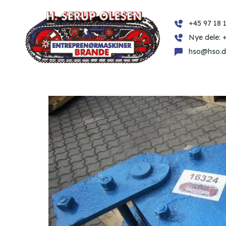
+45 97 18 1
Nye dele: 
hso@hso.d