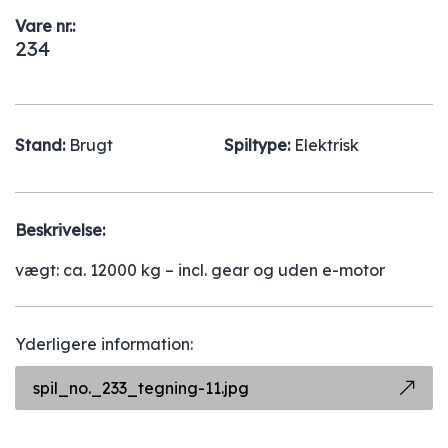
Vare nr.:
234
Stand:
Brugt
Spiltype:
Elektrisk
Beskrivelse:
vægt: ca. 12000 kg – incl. gear og uden e-motor
Yderligere information:
spil_no._233_tegning-11.jpg