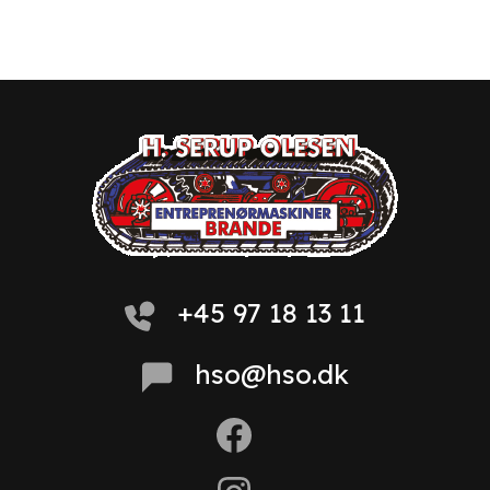
+45 97 18 13 11
hso@hso.dk