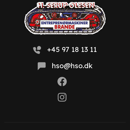
+45 97 18 13 11
hso@hso.dk