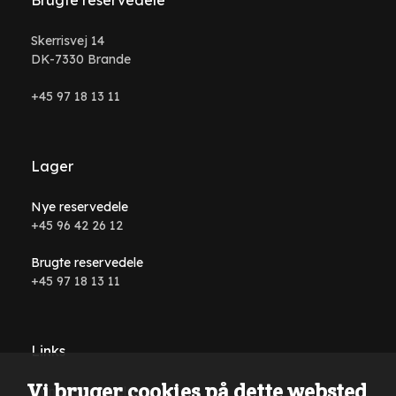
Brugte reservedele
Skerrisvej 14
DK-7330 Brande
+45 97 18 13 11
Lager
Nye reservedele
+45 96 42 26 12
Brugte reservedele
+45 97 18 13 11
Links
Vi bruger cookies på dette websted
Handelsbetingelser