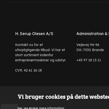
H. Serup Olesen A/S
Administration &
Kontakt os for et
Vejlevej 94-96
uforpligtigende tilbud. Vi har et
DK-7330 Brande
stort sortiment indenfor
entreprenørmaskiner og udstyr.
+45 97 18 13 11
CVR. 42 61 26 18
Vi bruger cookies på dette websted
Nej, jeg ønsker mere information