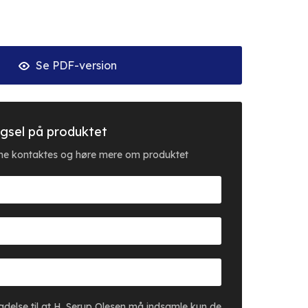
Se PDF-version
gsel på produktet
erne kontaktes og høre mere om produktet
lladelse til at H. Serup Olesen må indsamle kun de