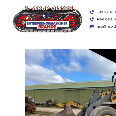
+45 97 18 1
Nye dele: 
hso@hso.d