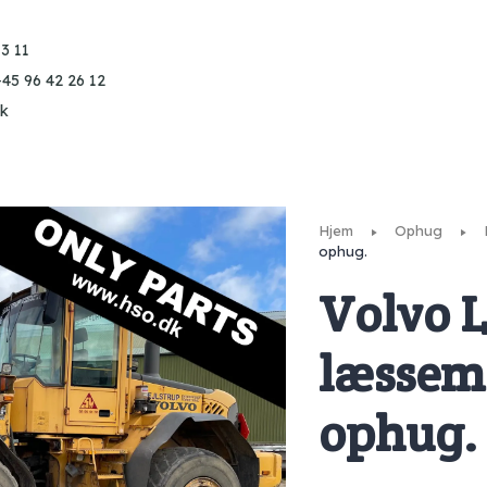
3 11
+45 96 42 26 12
k
Hjem
Ophug
ophug.
Volvo 
læssema
ophug.