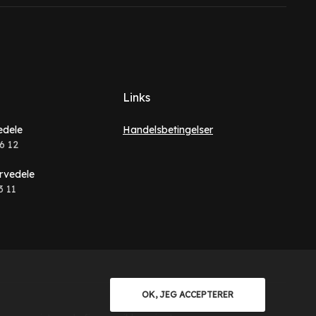
Links
edele
Handelsbetingelser
6 12
rvedele
3 11
OK, JEG ACCEPTERER