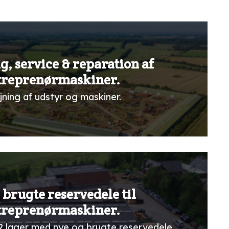
g, service & reparation af
treprenørmaskiner.
jning af udstyr og maskiner.
 brugte reservedele til
treprenørmaskiner.
2 lager med nye og brugte reservedele.