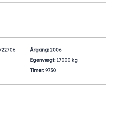
V22706
Årgang:
2006
Egenvægt:
17000 kg
Timer:
9730