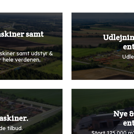
askiner samt
Udlejnin
en
skiner samt udstyr &
Udle
r hele verdenen.
Nye &
askiner.
en
e tilbud.
Stort 125.000 m