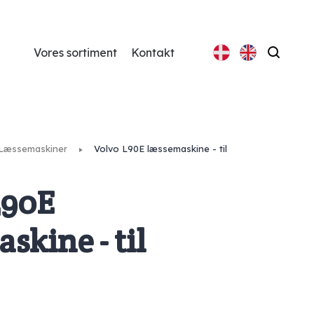
Vores sortiment
Kontakt
Søg
Læssemaskiner
Volvo L90E læssemaskine - til
L90E
skine - til