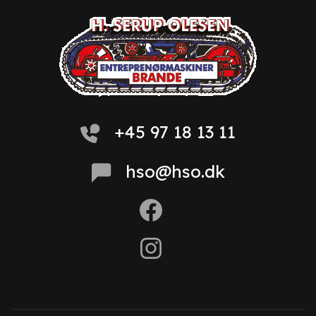
+45 97 18 13 11
hso@hso.dk