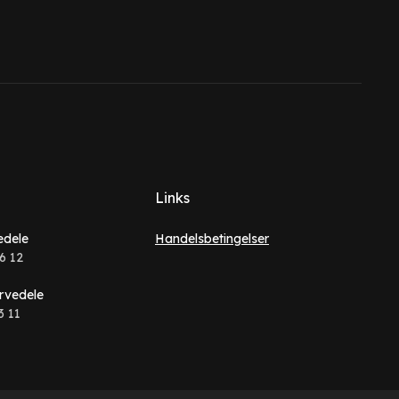
Links
edele
Handelsbetingelser
6 12
rvedele
3 11