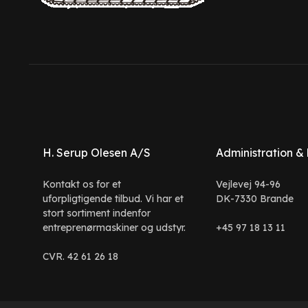
H. Serup Olesen A/S
Administration &
Kontakt os for et
Vejlevej 94-96
uforpligtigende tilbud. Vi har et
DK-7330 Brande
stort sortiment indenfor
entreprenørmaskiner og udstyr.
+45 97 18 13 11
CVR. 42 61 26 18