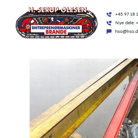
+45 97 18 1
Nye dele: 
hso@hso.d