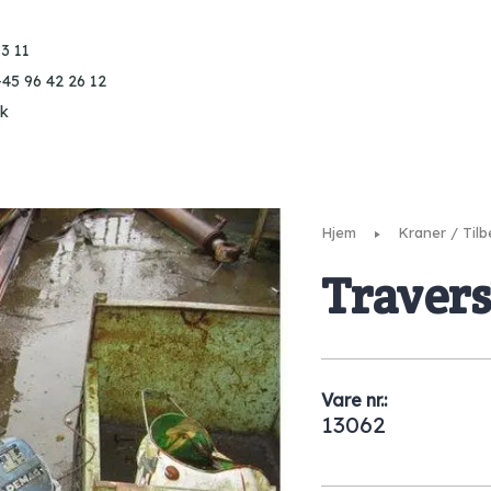
3 11
+45 96 42 26 12
k
Hjem
Kraner / Til
Traver
Vare nr.:
13062