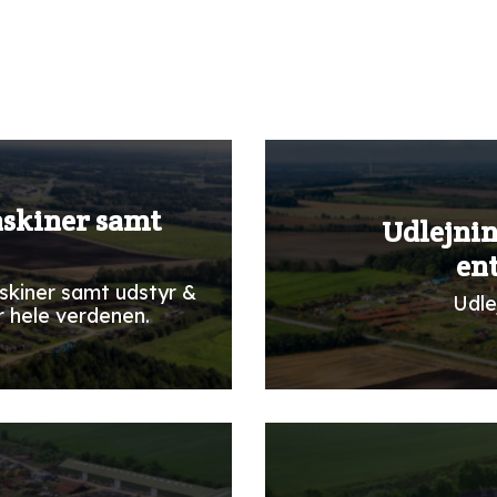
askiner samt
Udlejnin
en
skiner samt udstyr &
Udle
r hele verdenen.