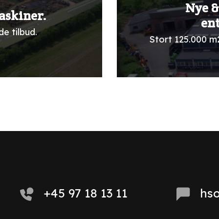
Nye &
askiner.
en
e tilbud.
Stort 125.000 m
+45 97 18 13 11
hs