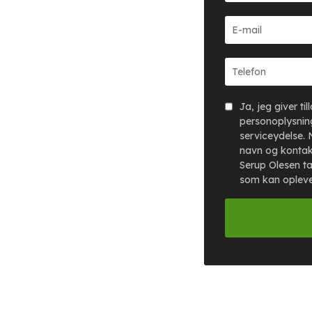
Ja, jeg giver ti
personoplysning
serviceydelse. 
navn og kontak
Serup Olesen ta
som kan oplev