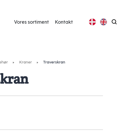
Vores sortiment
Kontakt
Søg
behør
Kraner
Traverskran
skran