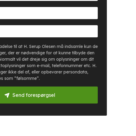
lladelse til at H. Serup Olesen må indsamle kun de
er, der er nødvendige for at kunne tilbyde den
Normalt vil det dreje sig om oplysninger om dit
toplysninger som e-mail, telefonnummer etc. H.
ger ikke del af, eller opbevarer persondata,
es som ”følsomme”.
Send forespørgsel