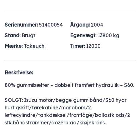
Serienummer:
51400054
Årgang:
2004
Stand:
Brugt
Egenvægt:
13800 kg
Mærke:
Takeuchi
Timer:
12000
Beskrivelse:
80% gummibælter – dobbelt fremført hydraulik – S60.
SOLGT: Isuzu motor/begge gummibånd/S60 hydr
hurtigskift/førekabine/monobom/2
løftecylindre/tankdæksel/frontlåge/ballastklods/2
stk båndstrammer/dozerblad/krøjekrans.