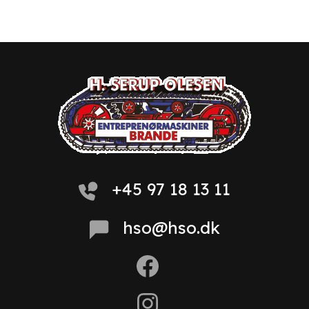
+45 97 18 13 11
hso@hso.dk