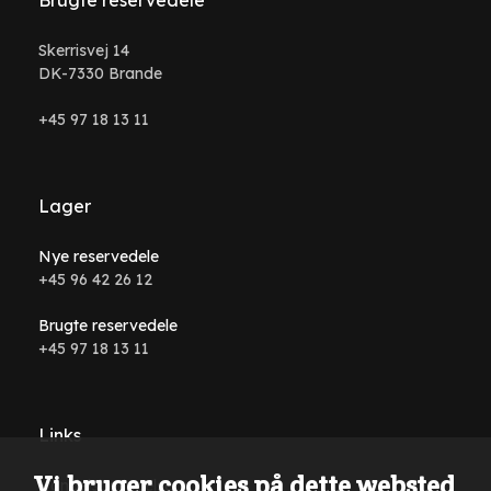
Skerrisvej 14
DK-7330 Brande
+45 97 18 13 11
Lager
Nye reservedele
+45 96 42 26 12
Brugte reservedele
+45 97 18 13 11
Links
Vi bruger cookies på dette websted
Handelsbetingelser