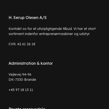
H. Serup Olesen A/S
Kontakt os for et uforpligtigende tilbud. Vi har et stort
sortiment indenfor entreprenørmaskiner og udstyr.
CVR. 42 61 26 18
Administration & kontor
Vejlevej 94-96
DK-7330 Brande
+45 97 18 13 11
Brugte reservedele