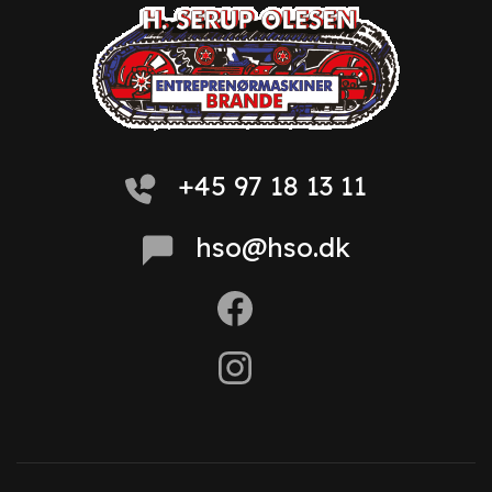
+45 97 18 13 11
hso@hso.dk