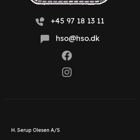
+45 97 18 13 11
hso@hso.dk
H. Serup Olesen A/S