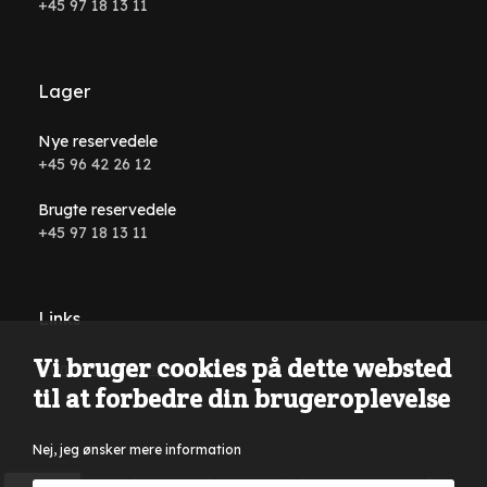
+45 97 18 13 11
Lager
Nye reservedele
+45 96 42 26 12
Brugte reservedele
+45 97 18 13 11
Links
Vi bruger cookies på dette websted
Handelsbetingelser
til at forbedre din brugeroplevelse
Nej, jeg ønsker mere information
Der tages forbehold for tastefejl, formuleringsfejl på