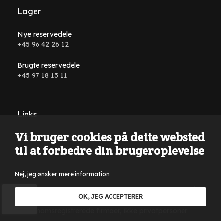
Lager
Nye reservedele
+45 96 42 26 12
Brugte reservedele
+45 97 18 13 11
Links
Vi bruger cookies på dette websted
Handelsbetingelser
til at forbedre din brugeroplevelse
Nej, jeg ønsker mere information
Der tages forbehold for tastefejl, formuleringsfejl på
OK, JEG ACCEPTERER
hjemmesiden samt i al annonceringsmateriale. Kun salg til
momsregistrerede firmaer, ikke privatpersoner