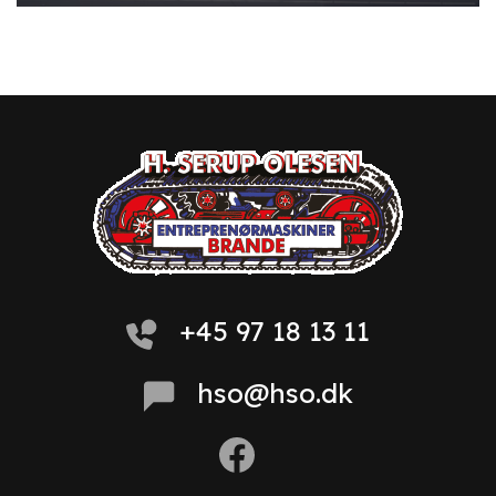
+45 97 18 13 11
hso@hso.dk