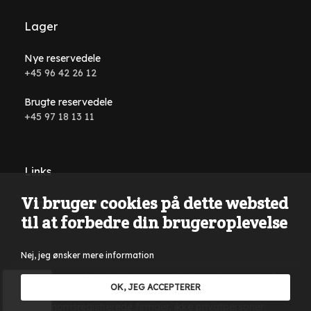
Lager
Nye reservedele
+45 96 42 26 12
Brugte reservedele
+45 97 18 13 11
Links
Vi bruger cookies på dette websted
Handelsbetingelser
til at forbedre din brugeroplevelse
Nej, jeg ønsker mere information
Der tages forbehold for tastefejl, formuleringsfejl på
OK, JEG ACCEPTERER
hjemmesiden samt i al annonceringsmateriale. Kun salg til
momsregistrerede firmaer, ikke privatpersoner