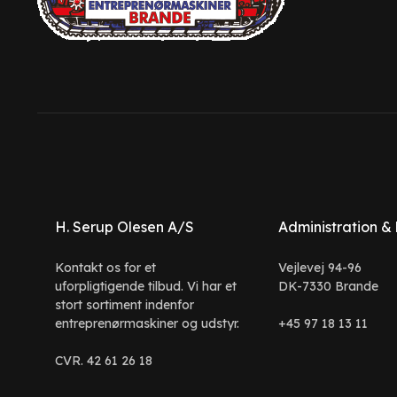
H. Serup Olesen A/S
Administration &
Kontakt os for et
Vejlevej 94-96
uforpligtigende tilbud. Vi har et
DK-7330 Brande
stort sortiment indenfor
entreprenørmaskiner og udstyr.
+45 97 18 13 11
CVR. 42 61 26 18