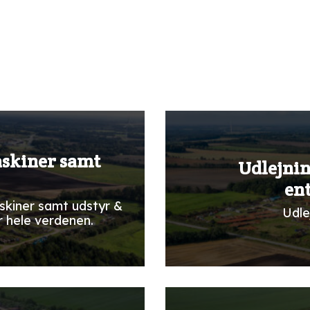
askiner samt
Udlejnin
en
skiner samt udstyr &
Udle
r hele verdenen.