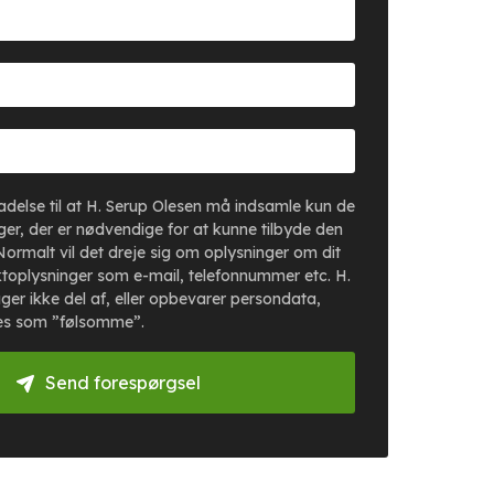
lladelse til at H. Serup Olesen må indsamle kun de
er, der er nødvendige for at kunne tilbyde den
Normalt vil det dreje sig om oplysninger om dit
toplysninger som e-mail, telefonnummer etc. H.
ger ikke del af, eller opbevarer persondata,
es som ”følsomme”.
Send forespørgsel