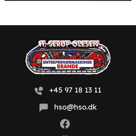
+45 97 18 13 11
hso@hso.dk