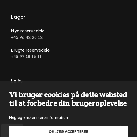
Lager
Nye reservedele
+45 96 42 26 12
Brugte reservedele
+45 97 18 13 11
Links
Vi bruger cookies på dette websted
Handelsbetingelser
til at forbedre din brugeroplevelse
Nej, jeg ønsker mere information
Der tages forbehold for tastefejl, formuleringsfejl på
OK, JEG ACCEPTERER
hjemmesiden samt i al annonceringsmateriale. Kun salg til