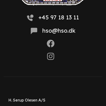
+45 97 18 13 11
hso@hso.dk
H. Serup Olesen A/S