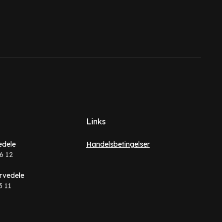
Links
edele
Handelsbetingelser
6 12
rvedele
3 11