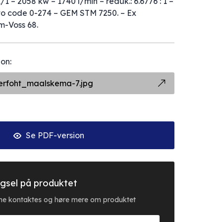
1 – 2058 kw – 1740 l/min – reduk.: 6.6776 : 1 –
o code 0-274 – GEM STM 7250. – Ex
m-Voss 68.
on:
erfoht_maalskema-7.jpg
Se PDF-version
gsel på produktet
erne kontaktes og høre mere om produktet