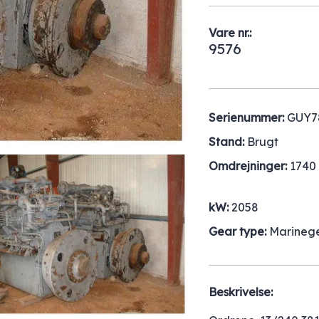
Vare nr.:
9576
Serienummer:
GUY7
Stand:
Brugt
Omdrejninger:
1740
kW:
2058
Gear type:
Marineg
Beskrivelse: