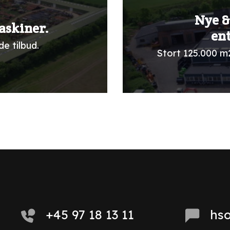
Nye &
askiner.
en
e tilbud.
Stort 125.000 m
+45 97 18 13 11
hs