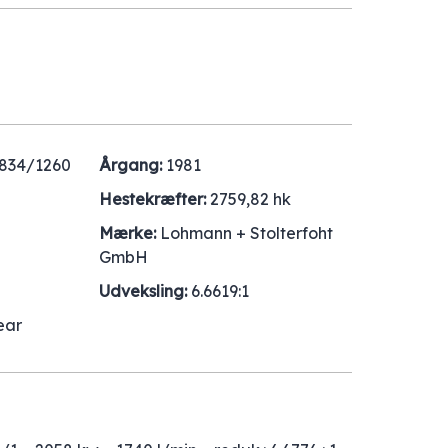
834/1260
Årgang:
1981
Hestekræfter:
2759,82 hk
Mærke:
Lohmann + Stolterfoht
GmbH
Udveksling:
6.6619:1
ear