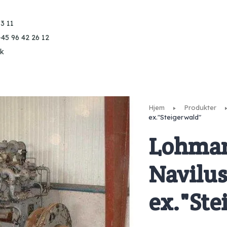
3 11
+45 96 42 26 12
k
Hjem
Produkter
ex."Steigerwald"
Lohman
Navilus
ex."Ste