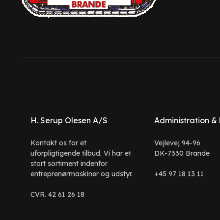
H. Serup Olesen A/S
Administration &
Kontakt os for et
Vejlevej 94-96
uforpligtigende tilbud. Vi har et
DK-7330 Brande
stort sortiment indenfor
entreprenørmaskiner og udstyr.
+45 97 18 13 11
CVR. 42 61 26 18