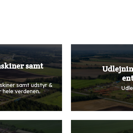
askiner samt
Udlejnin
en
skiner samt udstyr &
Udle
r hele verdenen.