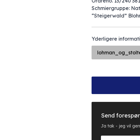
Ordreno. 13/240 381/
Schmiergruppe: Nat
“Steigerwald” Bloh
Yderligere informati
lohman_og_stolt
Send forespør
Ja tak - jeg vil g