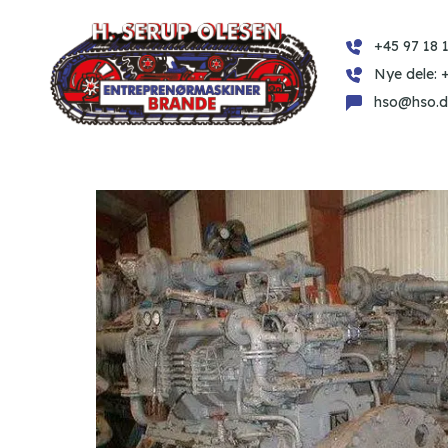
+45 97 18 1
Nye dele: 
hso@hso.d