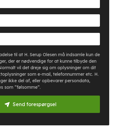
lladelse til at H. Serup Olesen må indsamle kun de
er, der er nødvendige for at kunne tilbyde den
Normalt vil det dreje sig om oplysninger om dit
toplysninger som e-mail, telefonnummer etc. H.
ger ikke del af, eller opbevarer persondata,
es som ”følsomme”.
Send forespørgsel