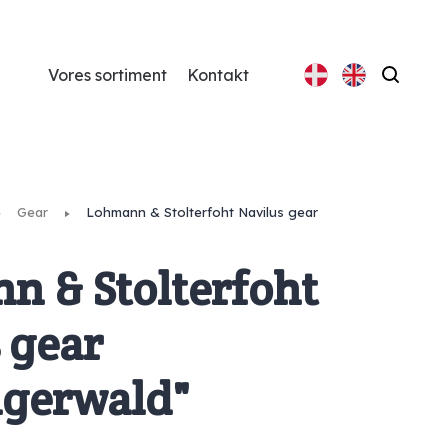
Vores sortiment
Kontakt
Søg
Gear
Lohmann & Stolterfoht Navilus gear
n & Stolterfoht
 gear
igerwald"