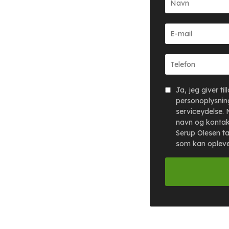
Ja, jeg giver ti
personoplysning
serviceydelse. 
navn og kontak
Serup Olesen ta
som kan oplev