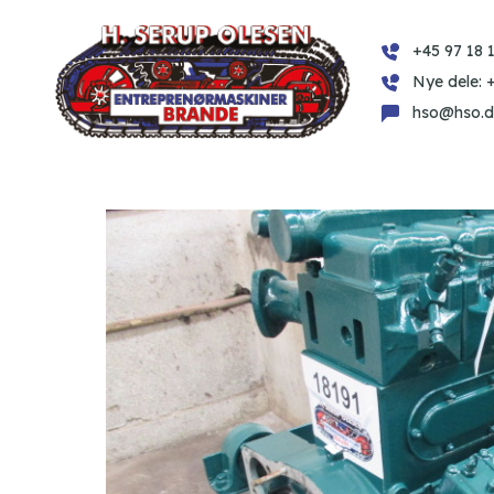
+45 97 18 1
Nye dele: 
hso@hso.d