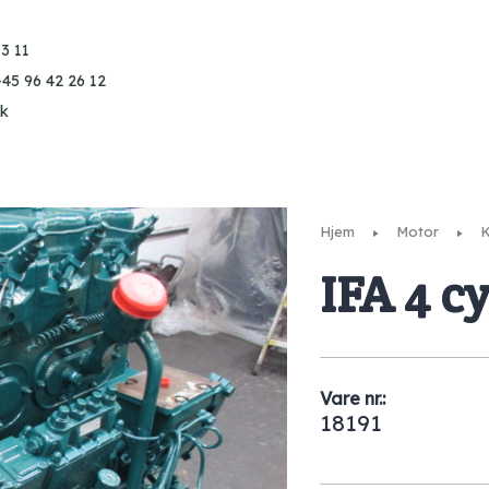
3 11
+45 96 42 26 12
k
Hjem
Motor
K
IFA 4 c
Vare nr.:
18191