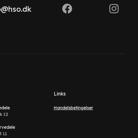
o@hso.dk
Links
edele
Handelsbetingelser
6 12
rvedele
3 11