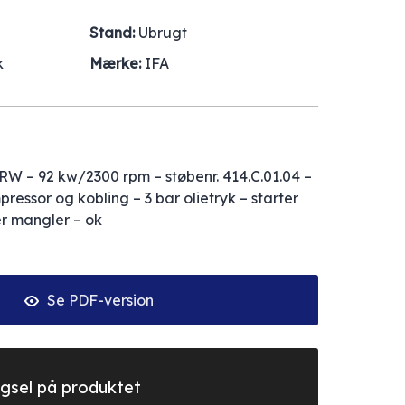
Stand:
Ubrugt
k
Mærke:
IFA
RW – 92 kw/2300 rpm – støbenr. 414.C.01.04 –
essor og kobling – 3 bar olietryk – starter
r mangler – ok
Se PDF-version
gsel på produktet