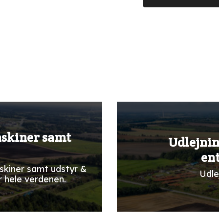
askiner samt
Udlejnin
en
skiner samt udstyr &
Udle
r hele verdenen.