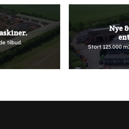
Nye &
askiner.
en
e tilbud.
Stort 125.000 m