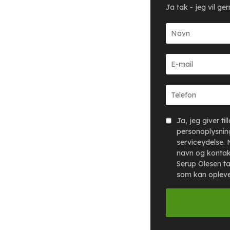
Ja tak - jeg vil g
Ja, jeg giver ti
personoplysning
serviceydelse. 
navn og kontak
Serup Olesen ta
som kan oplev