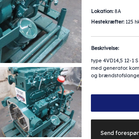
Lokation:
8A
Hestekræfter:
125 h
Beskrivelse:
type 4VD14,5 12-1 S
med generator. kompr
og brændstofslange
Send forespør