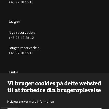
+45 97 18 13 11
Lager
Nye reservedele
+45 96 42 26 12
Brugte reservedele
+45 97 18 13 11
Links
Vi bruger cookies på dette websted
Handelsbetingelser
til at forbedre din brugeroplevelse
Nej, jeg ønsker mere information