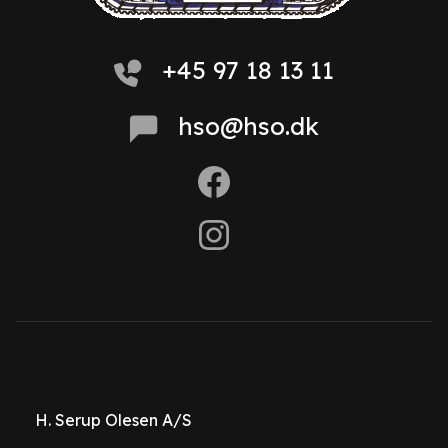
+45 97 18 13 11
hso@hso.dk
H. Serup Olesen A/S