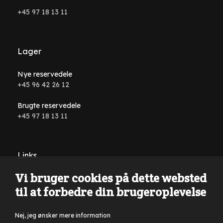
+45 97 18 13 11
Lager
Nye reservedele
+45 96 42 26 12
Brugte reservedele
+45 97 18 13 11
Links
Vi bruger cookies på dette websted
Handelsbetingelser
til at forbedre din brugeroplevelse
Nej, jeg ønsker mere information