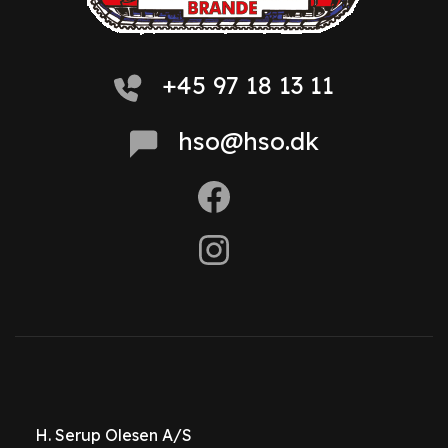
+45 97 18 13 11
hso@hso.dk
H. Serup Olesen A/S