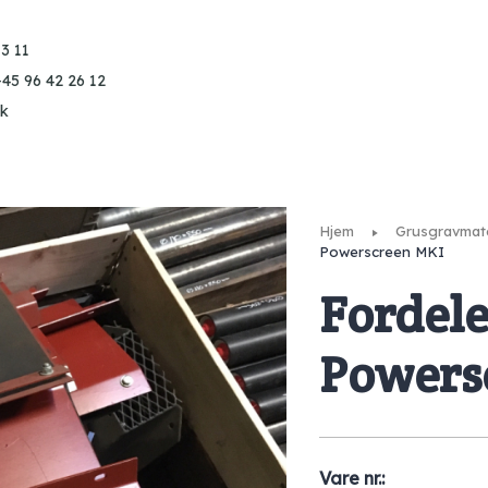
3 11
+45 96 42 26 12
k
Hjem
Grusgravmate
Powerscreen MKI
Fordel
Powers
Vare nr.: