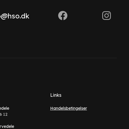
o@hso.dk
Links
edele
Handelsbetingelser
6 12
rvedele