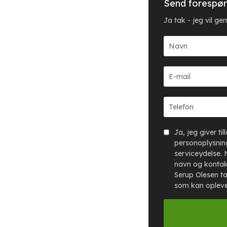
Send forespør
Ja tak - jeg vil g
Ja, jeg giver ti
personoplysning
serviceydelse. 
navn og kontak
Serup Olesen ta
som kan oplev