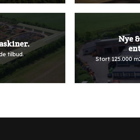
Nye &
askiner.
en
e tilbud.
Stort 125.000 m