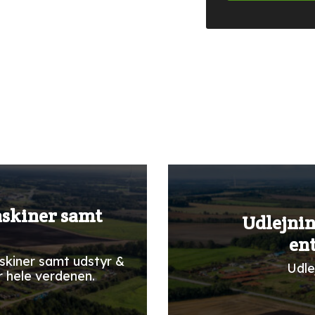
askiner samt
Udlejnin
en
skiner samt udstyr &
Udle
r hele verdenen.