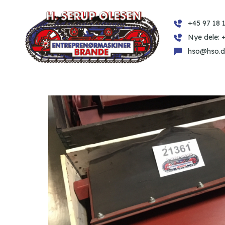
+45 97 18 1
Nye dele: 
hso@hso.d