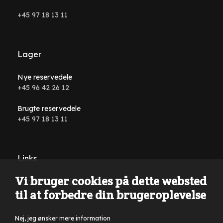
+45 97 18 13 11
Lager
Nye reservedele
+45 96 42 26 12
Brugte reservedele
+45 97 18 13 11
Links
Vi bruger cookies på dette websted
Handelsbetingelser
til at forbedre din brugeroplevelse
Nej, jeg ønsker mere information