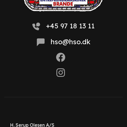
+45 97 18 13 11
hso@hso.dk
H. Serup Olesen A/S