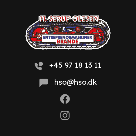
+45 97 18 13 11
hso@hso.dk