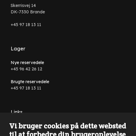
Skerrisvej 14
DK-7330 Brande
+45 97 18 13 11
Lager
Nye reservedele
+45 96 42 26 12
Brugte reservedele
+45 97 18 13 11
Links
Vi bruger cookies på dette websted
Handelsbetingelser
til at forbedre din brugeroplevelse