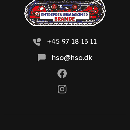
+45 97 18 13 11
hso@hso.dk