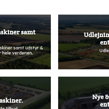
askiner samt
Udlejnin
en
skiner samt udstyr &
Udle
r hele verdenen.
Nye &
askiner.
en
e tilbud.