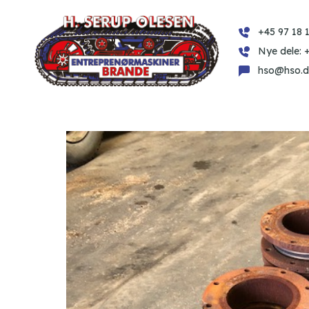
+45 97 18 1
Nye dele: 
hso@hso.d