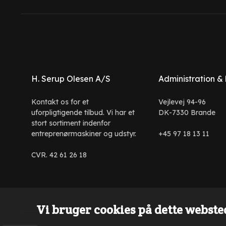
H. Serup Olesen A/S
Administration &
Kontakt os for et
Vejlevej 94-96
uforpligtigende tilbud. Vi har et
DK-7330 Brande
stort sortiment indenfor
entreprenørmaskiner og udstyr.
+45 97 18 13 11
CVR. 42 61 26 18
Vi bruger cookies på dette websted