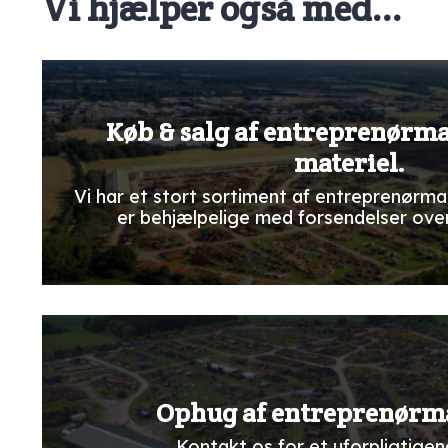
Vi hjælper også med...
Køb & salg af entreprenørm
materiel.
Vi har et stort sortiment af entreprenørma
er behjælpelige med forsendelser ove
Ophug af entreprenørm
Kontakt os for et uforpligtigend