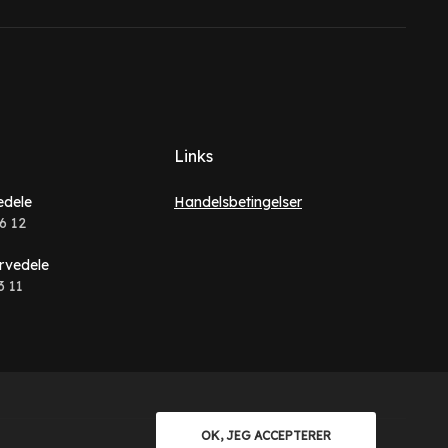
Links
edele
Handelsbetingelser
6 12
rvedele
3 11
OK, JEG ACCEPTERER