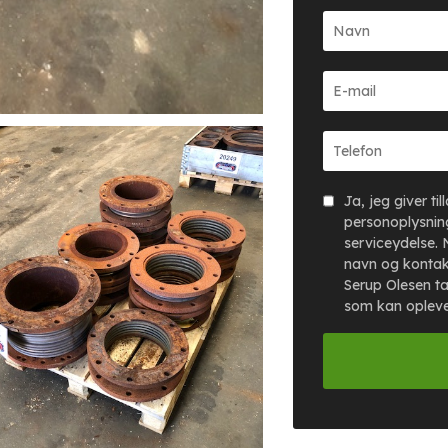
Ja, jeg giver ti
personoplysning
serviceydelse. 
navn og kontak
Serup Olesen ta
som kan oplev