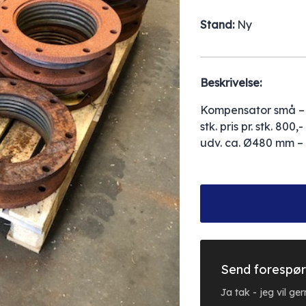
Stand:
Ny
Beskrivelse:
Kompensator små – 
stk. pris pr. stk. 80
udv. ca. Ø480 mm – 1
Send forespør
Ja tak - jeg vil g