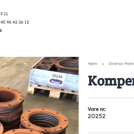
3 11
+45 96 42 26 12
k
Hjem
Diverse Mater
Kompen
Vare nr.:
20252