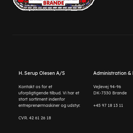
H. Serup Olesen A/S
Administration &
Kontakt os for et
Vejlevej 94-96
uforpligtigende tilbud. Vi har et
DK-7330 Brande
stort sortiment indenfor
entreprenørmaskiner og udstyr.
+45 97 18 13 11
CVR. 42 61 26 18