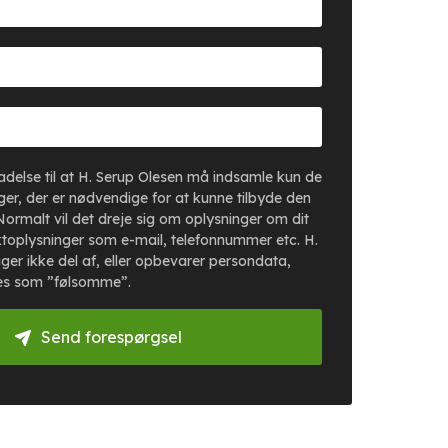
lladelse til at H. Serup Olesen må indsamle kun de
er, der er nødvendige for at kunne tilbyde den
Normalt vil det dreje sig om oplysninger om dit
toplysninger som e-mail, telefonnummer etc. H.
ger ikke del af, eller opbevarer persondata,
es som ”følsomme”.
Send forespørgsel