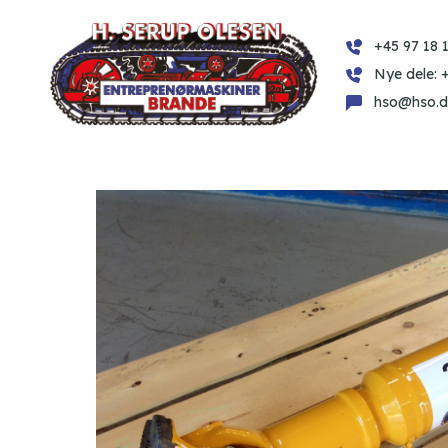
+45 97 18 1
Nye dele: 
hso@hso.d