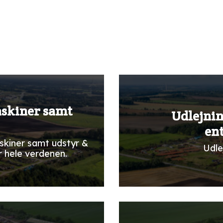
askiner samt
Udlejnin
en
skiner samt udstyr &
Udle
r hele verdenen.