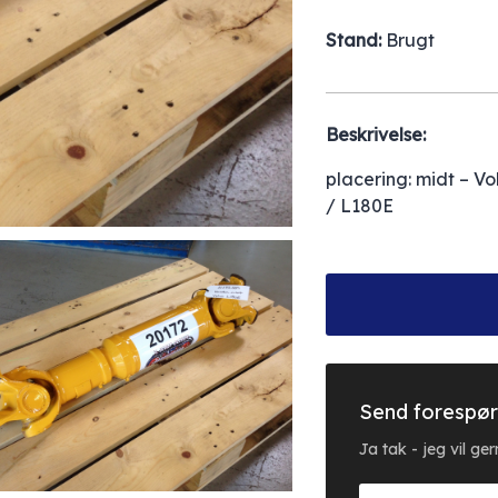
Stand:
Brugt
Beskrivelse:
placering: midt – Vo
/ L180E
Send forespør
Ja tak - jeg vil g