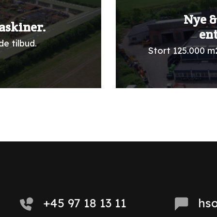
Nye &
askiner.
en
e tilbud.
Stort 125.000 m
+45 97 18 13 11
hs