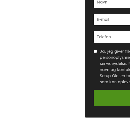
Ja, jeg giver ti
personoplysning
serviceydelse. 
navn og kontak
Serup Olesen ta
som kan oplev