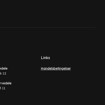
Links
edele
Handelsbetingelser
6 12
rvedele
3 11