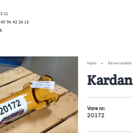
3 11
+45 96 42 26 12
k
Hjem
Reservedele
Kardan 
Vare nr.:
20172