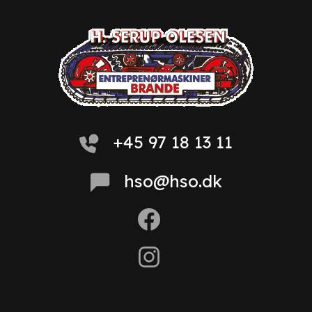
+45 97 18 13 11
hso@hso.dk