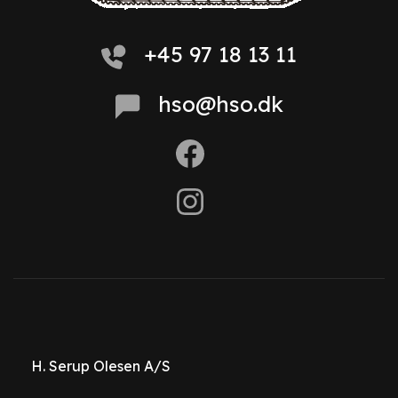
+45 97 18 13 11
hso@hso.dk
H. Serup Olesen A/S