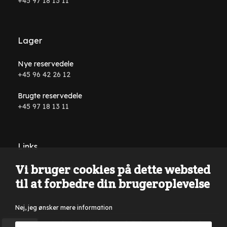
+45 97 18 13 11
Lager
Nye reservedele
+45 96 42 26 12
Brugte reservedele
+45 97 18 13 11
Links
Vi bruger cookies på dette websted
Handelsbetingelser
til at forbedre din brugeroplevelse
Nej, jeg ønsker mere information
Der tages forbehold for tastefejl, formuleringsfejl på