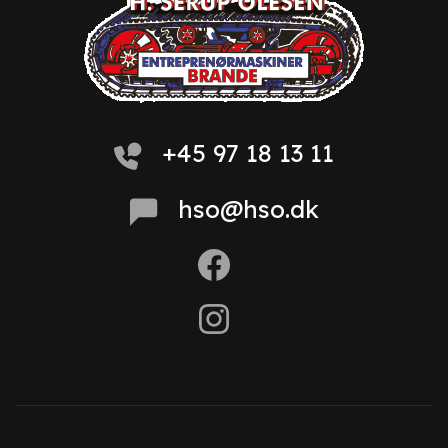
+45 97 18 13 11
hso@hso.dk