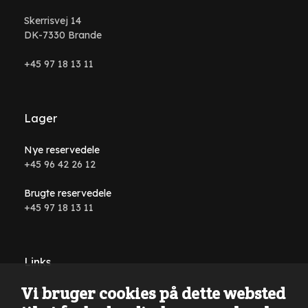
Skerrisvej 14
DK-7330 Brande
+45 97 18 13 11
Lager
Nye reservedele
+45 96 42 26 12
Brugte reservedele
+45 97 18 13 11
Links
Vi bruger cookies på dette websted
Handelsbetingelser