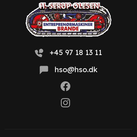
+45 97 18 13 11
hso@hso.dk