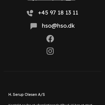
+45 97 18 13 11
hso@hso.dk
H. Serup Olesen A/S