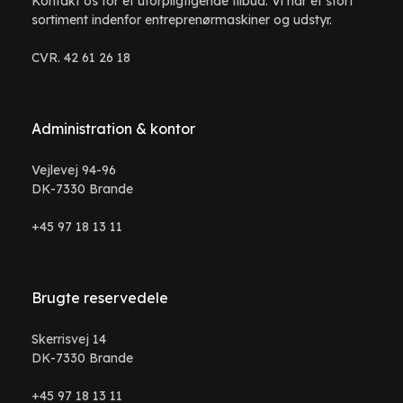
Kontakt os for et uforpligtigende tilbud. Vi har et stort
sortiment indenfor entreprenørmaskiner og udstyr.
CVR. 42 61 26 18
Administration & kontor
Vejlevej 94-96
DK-7330 Brande
+45 97 18 13 11
Brugte reservedele
Skerrisvej 14
DK-7330 Brande
+45 97 18 13 11