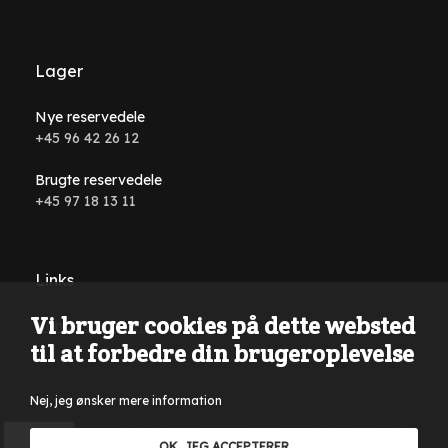
Lager
Nye reservedele
+45 96 42 26 12
Brugte reservedele
+45 97 18 13 11
Links
Vi bruger cookies på dette websted
Handelsbetingelser
til at forbedre din brugeroplevelse
Nej, jeg ønsker mere information
Der tages forbehold for tastefejl, formuleringsfejl på
OK, JEG ACCEPTERER