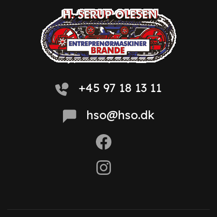
+45 97 18 13 11
hso@hso.dk