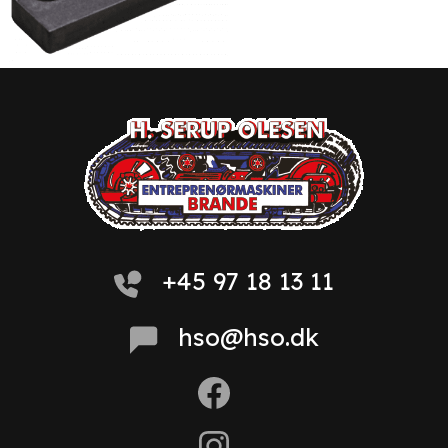
+45 97 18 13 11
hso@hso.dk