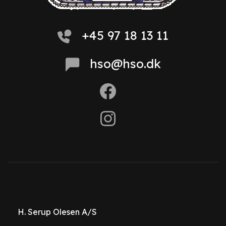
+45 97 18 13 11
hso@hso.dk
H. Serup Olesen A/S