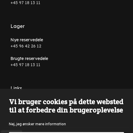
+45 97 18 13 11
Lager
Nye reservedele
+45 96 42 26 12
Brugte reservedele
+45 97 18 13 11
Links
Vi bruger cookies på dette websted
Handelsbetingelser
til at forbedre din brugeroplevelse
Nej, jeg ønsker mere information