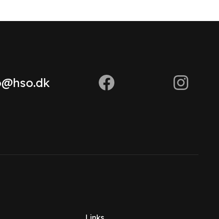
o@hso.dk
Links