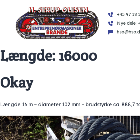
+45 97 18 1
Nye dele: 
hso@hso.d
Længde:
16000
Okay
Længde 16 m – diameter 102 mm – brudstyrke ca. 888,7 to