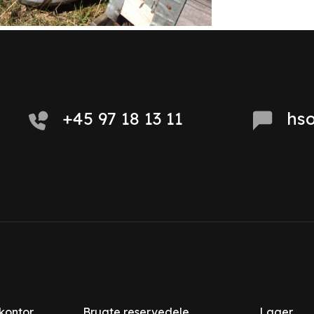
+45 97 18 13 11
hs
 kontor
Brugte reservedele
Lager