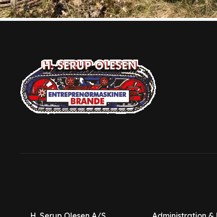
H. Serup Olesen A/S
Administration &