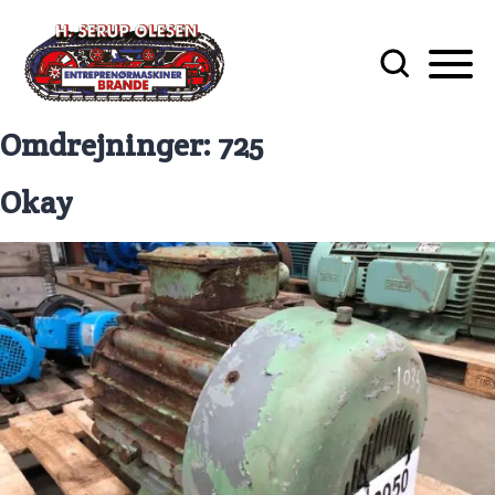
Omdrejninger:
725
Okay