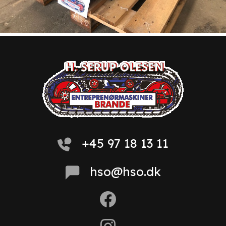
+45 97 18 13 11
hso@hso.dk