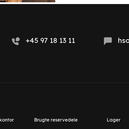
+45 97 18 13 11
hs
 kontor
Brugte reservedele
Lager