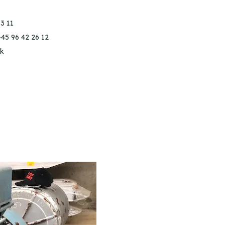
3 11
+45 96 42 26 12
k