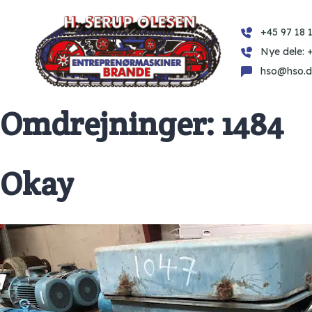
+45 97 18 1
Nye dele: 
hso@hso.d
Omdrejninger:
1484
Okay