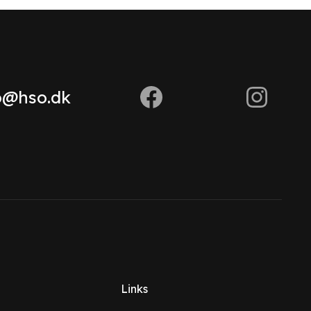
o@hso.dk
Links