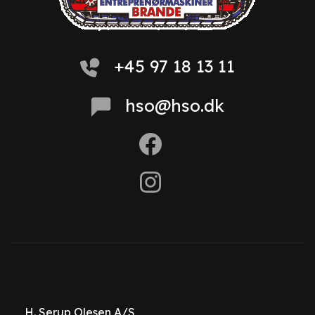
+45 97 18 13 11
hso@hso.dk
H. Serup Olesen A/S