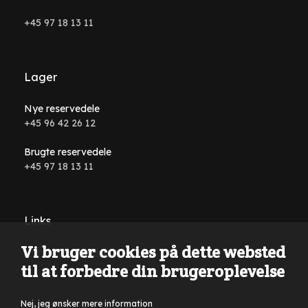
+45 97 18 13 11
Lager
Nye reservedele
+45 96 42 26 12
Brugte reservedele
+45 97 18 13 11
Links
Vi bruger cookies på dette websted
Handelsbetingelser
til at forbedre din brugeroplevelse
Nej, jeg ønsker mere information