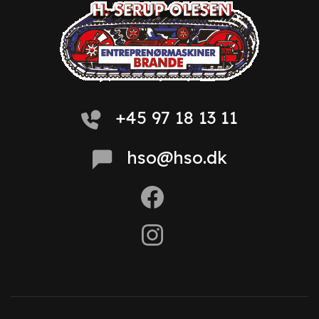
+45 97 18 13 11
hso@hso.dk