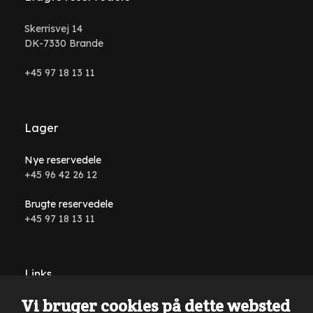
Skerrisvej 14
DK-7330 Brande
+45 97 18 13 11
Lager
Nye reservedele
+45 96 42 26 12
Brugte reservedele
+45 97 18 13 11
Links
Vi bruger cookies på dette websted
Handelsbetingelser