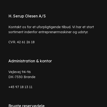
H. Serup Olesen A/S
Kontakt os for et uforpligtigende tilbud. Vi har et stort
sortiment indenfor entreprenørmaskiner og udstyr.
CVR. 42 61 26 18
Administration & kontor
Vejlevej 94-96
DK-7330 Brande
+45 97 18 13 11
Brugte reservedele