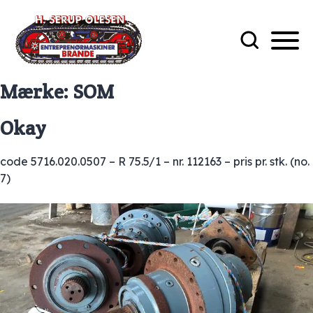
Mærke:
SOM
Okay
code 5716.020.0507 – R 75.5/1 – nr. 112163 – pris pr. stk. (no.
7)