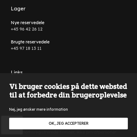
Lager
Nye reservedele
+45 96 42 26 12
Brugte reservedele
+45 97 18 13 11
Links
Vi bruger cookies på dette websted
Handelsbetingelser
til at forbedre din brugeroplevelse
Nej, jeg ønsker mere information
Der tages forbehold for tastefejl, formuleringsfejl på
OK, JEG ACCEPTERER
hjemmesiden samt i al annonceringsmateriale. Kun salg til
momsregistrerede firmaer, ikke privatpersoner