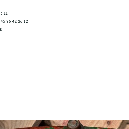
3 11
+45 96 42 26 12
k