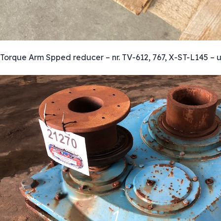
Torque Arm Spped reducer – nr. TV-612, 767, X-ST-L145 – u