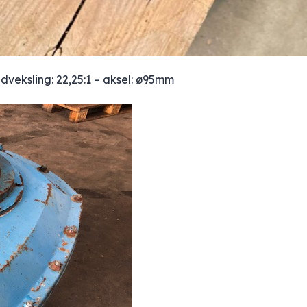
dveksling: 22,25:1 – aksel: ø95mm