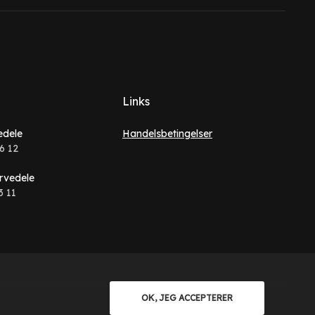
Links
edele
Handelsbetingelser
6 12
rvedele
3 11
OK, JEG ACCEPTERER