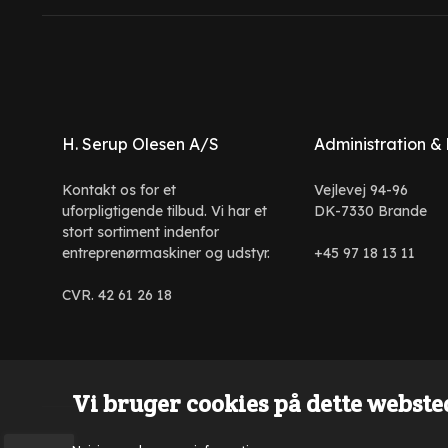
H. Serup Olesen A/S
Administration &
Kontakt os for et
Vejlevej 94-96
uforpligtigende tilbud. Vi har et
DK-7330 Brande
stort sortiment indenfor
entreprenørmaskiner og udstyr.
+45 97 18 13 11
CVR. 42 61 26 18
Vi bruger cookies på dette websted