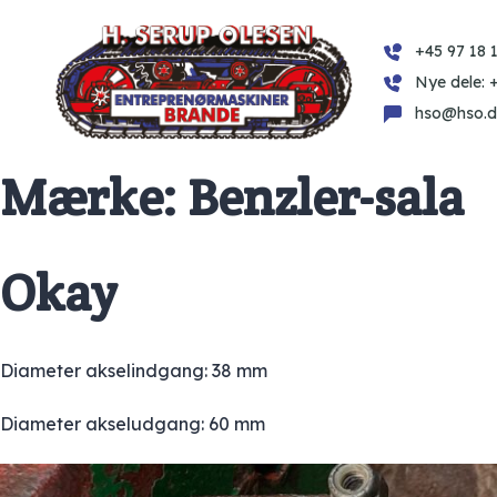
+45 97 18 1
Nye dele: 
hso@hso.d
Mærke:
Benzler-sala
Okay
Diameter akselindgang: 38 mm
Diameter akseludgang: 60 mm