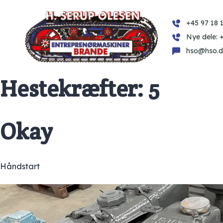
+45 97 18 1
Nye dele: 
hso@hso.d
Hestekræfter:
5
Okay
Håndstart